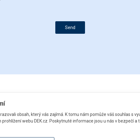
Send
mí
azovali obsah, který vás zajímá. K tomu nám pomůže váš souhlas s vy
prohlížení webu DEK.cz. Poskytnuté informace jsou u nás v bezpečí a t
Do you