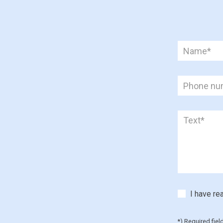
I have re
*) Required fiel