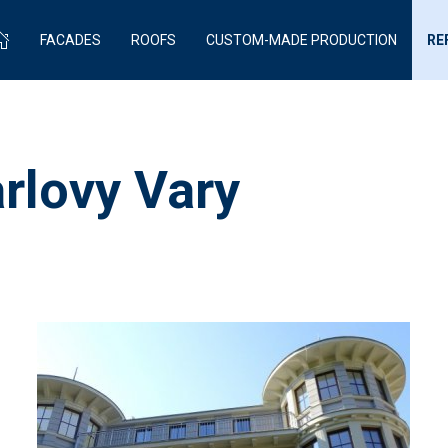
FACADES
ROOFS
CUSTOM-MADE PRODUCTION
RE
rlovy Vary