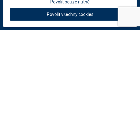
Povolit pouze nutné
About us
News
Povolit všechny cookies
Colors and materials
Downloads
Documents
Facade Catalogue
Catalogue of perforation
Do you need help?
Contact us:
info
@
dekmetal.
com
© 2026 DEK a.s.